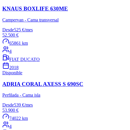
KNAUS BOXLIFE 630ME
Campervan - Cama transversal
Desde
525 €
/
mes
52.500 €
65861 km
4
FIAT DUCATO
2018
Disponible
ADRIA CORAL AXESS S 690SC
Perfilada - Cama isla
Desde
539 €
/
mes
53.900 €
74022 km
4