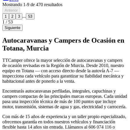
Mostrando
1
-
9
de
470
resultados
Anterior
...
1
2
3
53
1
/
53
Siguiente
Autocaravanas y Campers de Ocasión en
Totana, Murcia
TTCamper ofrece la mayor selección de autocaravanas y campers
de ocasión revisadas en la Región de Murcia. Desde 2010, nuestro
equipo en Totana — con acceso directo desde la autovía A-7 —
inspecciona cada vehículo para garantizar su fiabilidad mecánica y
habitacional antes de ponerlo a la venta.
Encontrarás autocaravanas perfiladas, integrales, capuchinas y
campers compactas de las principales marcas europeas. Cada unidad
pasa una inspección técnica de más de 100 puntos que incluye
motor, transmisión, sistemas de agua y gas, electricidad y carrocería.
Con más de 15 años de experiencia y un taller propio especializado,
ofrecemos garantía en todos nuestros vehículos y financiación
flexible hasta 14 años sin entrada. Llámanos al 606 074 116 o