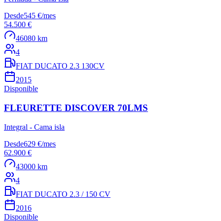
Desde
545 €
/
mes
54.500 €
46080 km
4
FIAT DUCATO 2.3 130CV
2015
Disponible
FLEURETTE DISCOVER 70LMS
Integral - Cama isla
Desde
629 €
/
mes
62.900 €
43000 km
4
FIAT DUCATO 2.3 / 150 CV
2016
Disponible