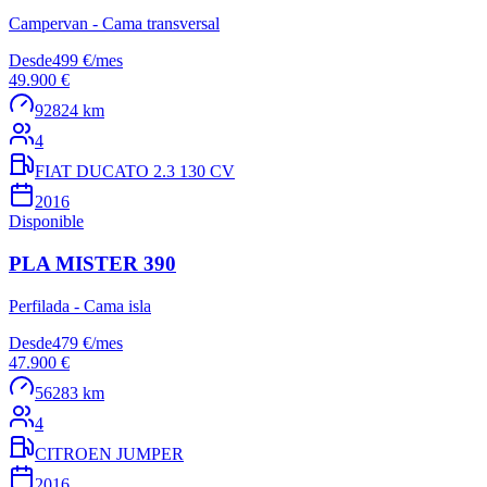
Campervan - Cama transversal
Desde
499 €
/
mes
49.900 €
92824 km
4
FIAT DUCATO 2.3 130 CV
2016
Disponible
PLA MISTER 390
Perfilada - Cama isla
Desde
479 €
/
mes
47.900 €
56283 km
4
CITROEN JUMPER
2016