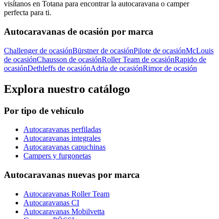
visítanos en Totana para encontrar la autocaravana o camper
perfecta para ti.
Autocaravanas de ocasión por marca
Challenger de ocasión
Bürstner de ocasión
Pilote de ocasión
McLouis
de ocasión
Chausson de ocasión
Roller Team de ocasión
Rapido de
ocasión
Dethleffs de ocasión
Adria de ocasión
Rimor de ocasión
Explora nuestro catálogo
Por tipo de vehículo
Autocaravanas perfiladas
Autocaravanas integrales
Autocaravanas capuchinas
Campers y furgonetas
Autocaravanas nuevas por marca
Autocaravanas Roller Team
Autocaravanas CI
Autocaravanas Mobilvetta