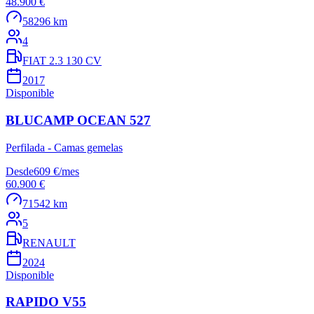
48.900 €
58296 km
4
FIAT 2.3 130 CV
2017
Disponible
BLUCAMP OCEAN 527
Perfilada - Camas gemelas
Desde
609 €
/
mes
60.900 €
71542 km
5
RENAULT
2024
Disponible
RAPIDO V55