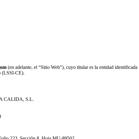
.com
(en adelante, el “Sitio Web”), cuyo titular es la entidad identificad
co (LSSI-CE).
CALIDA, S.L.
)
 Folio 223, Sección 8, Hoja MU-89502