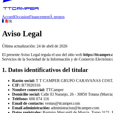
Accueil
Occasion
Financement
À propos
FR
Aviso Legal
Última actualización:
24 de abril de 2026
El presente Aviso Legal regula el uso del sitio web
https://ttcamper
Servicios de la Sociedad de la Información y de Comercio Electróni
1. Datos identificativos del titular
Razón social:
T T CAMPER GRUPO CARAVANAS COSTA 
CIF:
B73920316
Nombre comercial:
TTCamper
Domicilio social:
Calle El Naranjo, 26 - 30850 Totana (Murcia
Teléfono:
606 074 116
Email de contacto:
ventas@ttcamper.com
Email administración:
administracion@ttcamper.com
Datos registrales:
Registro Mercantil de Murcia, Tomo 3171,